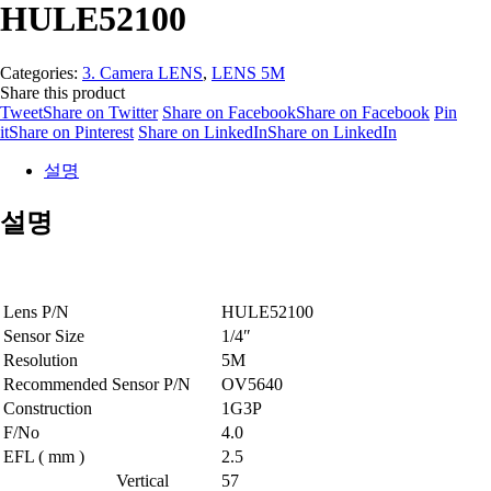
HULE52100
Categories:
3. Camera LENS
,
LENS 5M
Share this product
Tweet
Share on Twitter
Share on Facebook
Share on Facebook
Pin
it
Share on Pinterest
Share on LinkedIn
Share on LinkedIn
설명
설명
Lens P/N
HULE52100
Sensor Size
1/4″
Resolution
5M
Recommended Sensor P/N
OV5640
Construction
1G3P
F/No
4.0
EFL ( mm )
2.5
Vertical
57