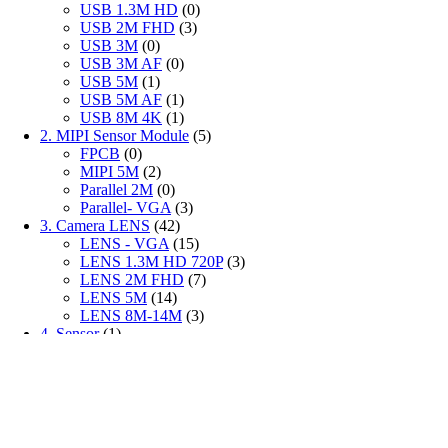
USB 1.3M HD
(0)
USB 2M FHD
(3)
USB 3M
(0)
USB 3M AF
(0)
USB 5M
(1)
USB 5M AF
(1)
USB 8M 4K
(1)
2. MIPI Sensor Module
(5)
FPCB
(0)
MIPI 5M
(2)
Parallel 2M
(0)
Parallel- VGA
(3)
3. Camera LENS
(42)
LENS - VGA
(15)
LENS 1.3M HD 720P
(3)
LENS 2M FHD
(7)
LENS 5M
(14)
LENS 8M-14M
(3)
4. Sensor
(1)
5. Production equipment.
(1)
미분류
(0)
Contact Us
E-Mail : hucam@huentek. com
제품문의는 메일로 보내주세요