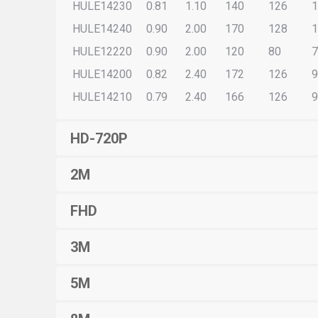
HULE14230
0.81
1.10
140
126
1
HULE14240
0.90
2.00
170
128
1
HULE12220
0.90
2.00
120
80
7
HULE14200
0.82
2.40
172
126
9
HULE14210
0.79
2.40
166
126
9
HD-720P
2M
FHD
3M
5M