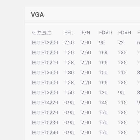
VGA
렌즈코드
EFL
F/N
FOVD
FOVH
HULE12200
2.20
2.00
90
72
6
HULE15200
1.30
2.60
164
130
1
HULE15210
1.38
2.20
166
135
1
HULE13300
1.80
2.00
150
110
8
HULE15300
1.38
2.20
166
135
1
HULE13200
1.50
2.00
120
95
8
HULE14220
0.95
2.00
145
115
9
HULE15220
0.95
2.00
170
135
1
HULE15230
0.95
2.00
170
135
1
HULE15240
0.95
2.00
170
135
1