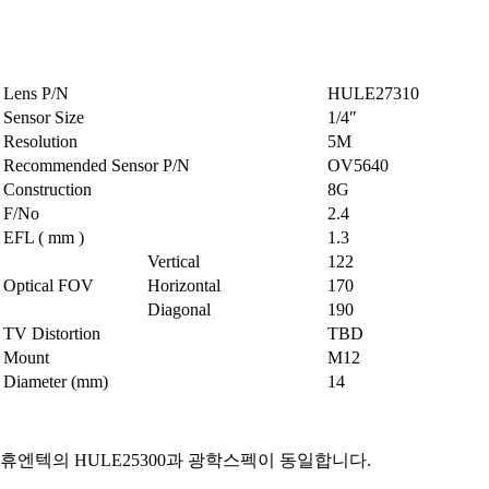
Lens P/N
HULE27310
Sensor Size
1/4″
Resolution
5M
Recommended Sensor P/N
OV5640
Construction
8G
F/No
2.4
EFL ( mm )
1.3
Vertical
122
Optical FOV
Horizontal
170
Diagonal
190
TV Distortion
TBD
Mount
M12
Diameter (mm)
14
휴엔텍의 HULE25300과 광학스펙이 동일합니다.